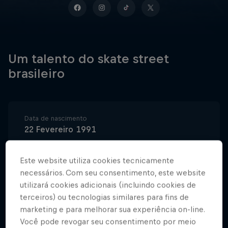
Um talento do skate street
brasileiro
Data de nascimento
22 Fevereiro 1991
Local de nascimento
Brasília (DF), Brasil
Este website utiliza cookies tecnicamente
necessários. Com seu consentimento, este website
Idade
utilizará cookies adicionais (incluindo cookies de
35
terceiros) ou tecnologias similares para fins de
Nacionalidade
marketing e para melhorar sua experiência on-line.
Brasil
Você pode revogar seu consentimento por meio