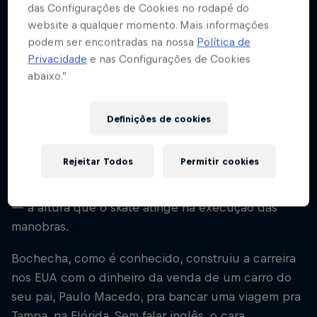
das Configurações de Cookies no rodapé do
Modalidades
website a qualquer momento. Mais informações
Skate street
podem ser encontradas na nossa
Política de
Privacidade
e nas Configurações de Cookies
abaixo.”
Felipe Gustavo é um filho de Brasília, é lá onde se
sente em casa, onde as pessoas conhecem sua
Definições de cookies
história. Criado no Setor Bancário, pico cheio de
chão liso e bancos extensos, ele teve acesso ao
Rejeitar Todos
Permitir cookies
que há de melhor pra quem ama o skate raiz. Isso
fez de Felipe um dos melhores do mundo no pop
— a altura que o skate atinge na execução das
manobras.
Bochecha, como é conhecido, construiu a carreira
nos EUA com o dinheiro da venda de um carro do
seu pai, Paulo Macedo, pra bancar uma viagem pra
Tampa, na Flórida. Sem falar inglês, o cara