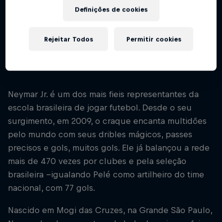
Definições de cookies
Começo de carreira
2009
Rejeitar Todos
Permitir cookies
Modalidades
Futebol
Neymar Jr. é um dos mais fieis representantes da
escola brasileira de jogar futebol. Desde o seu
surgimento, em 2009, o craque encanta multidões
pelo mundo com seus dribles mágicos, passes
precisos e gols, muitos gols. Ele já balançou a rede
mais de 470 vezes por clubes e pela seleção
brasileira --igualando Pelé como artilheiro do time
nacional, com 77 gols.
Nascido em Mogi das Cruzes, na Grande São Paulo,