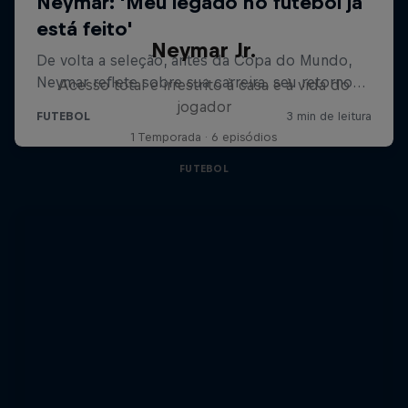
Neymar Jr.
Acesso total e irrestrito à casa e à vida do
jogador
1 Temporada · 6 episódios
FUTEBOL