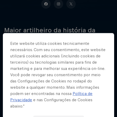
Maior artilheiro da história da
seleção brasileira
Este website utiliza cookies tecnicamente
necessários. Com seu consentimento, este website
utilizará cookies adicionais (incluindo cookies de
Data de nascimento
terceiros) ou tecnologias similares para fins de
5 Fevereiro 1992
marketing e para melhorar sua experiência on-line.
Você pode revogar seu consentimento por meio
Local de nascimento
das Configurações de Cookies no rodapé do
Mogi das Cruzes (SP)
website a qualquer momento. Mais informações
Idade
podem ser encontradas na nossa
Política de
34
Privacidade
e nas Configurações de Cookies
abaixo.”
Nacionalidade
Brasil