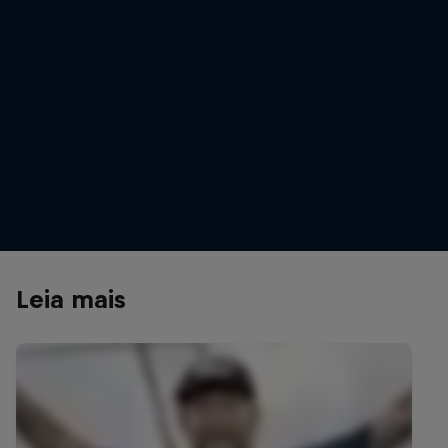
Neymar takes on the winners of his own Red Bull Neymar Jr's
tournament
© Phil Pham/Red Bull Content Pool
Leia mais