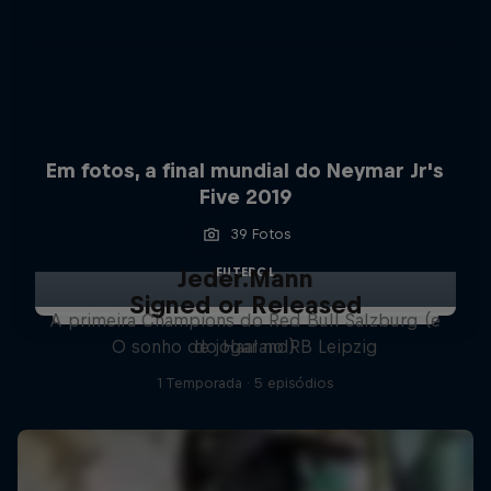
Em fotos, a final mundial do Neymar Jr's
Five 2019
39 Fotos
Jeder.Mann
FUTEBOL
Signed or Released
A primeira Champions do Red Bull Salzburg (e
O sonho de jogar no RB Leipzig
do Haaland)
1 Temporada · 5 episódios