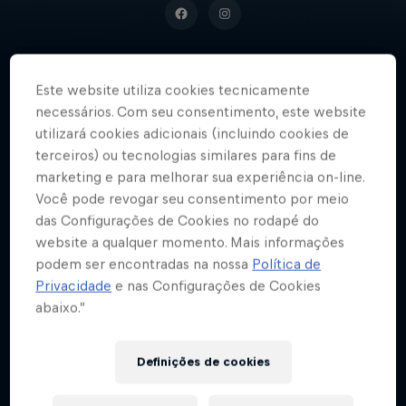
Este website utiliza cookies tecnicamente
Fenômeno do surfe de ondas
necessários. Com seu consentimento, este website
grandes
utilizará cookies adicionais (incluindo cookies de
terceiros) ou tecnologias similares para fins de
marketing e para melhorar sua experiência on-line.
Você pode revogar seu consentimento por meio
Data de nascimento
das Configurações de Cookies no rodapé do
10 Agosto 1988
website a qualquer momento. Mais informações
podem ser encontradas na nossa
Política de
Local de nascimento
Rio de Janeiro (RJ), Brasil
Privacidade
e nas Configurações de Cookies
abaixo.”
Idade
38
Definições de cookies
Nacionalidade
Brasil