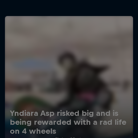
Yndiara Asp risked big and is
being rewarded with a rad life
on 4 wheels