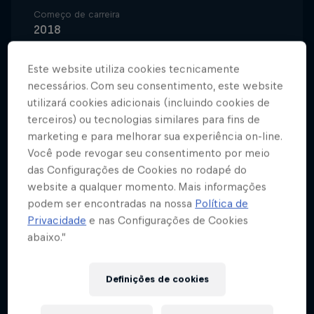
Começo de carreira
2018
Modalidades
Este website utiliza cookies tecnicamente
Skate
necessários. Com seu consentimento, este website
utilizará cookies adicionais (incluindo cookies de
terceiros) ou tecnologias similares para fins de
Quem poderia imaginar que um presente de Natal
marketing e para melhorar sua experiência on-line.
poderia incentivar a formação de uma das principais
Você pode revogar seu consentimento por meio
das Configurações de Cookies no rodapé do
atletas do skate feminino brasileiro.
website a qualquer momento. Mais informações
Com apenas 7 anos e muito incentivo do pai,
podem ser encontradas na nossa
Política de
Privacidade
e nas Configurações de Cookies
Yndiara Asp deu seus primeiros embalos em
abaixo.”
Florianópolis, Santa Catarina.
Seu talento no skate despertou aos 15 anos,
Definições de cookies
quando a manézinha da ilha tomou coragem pra
enfrentar os drops nos bowls próximos de casa. Em