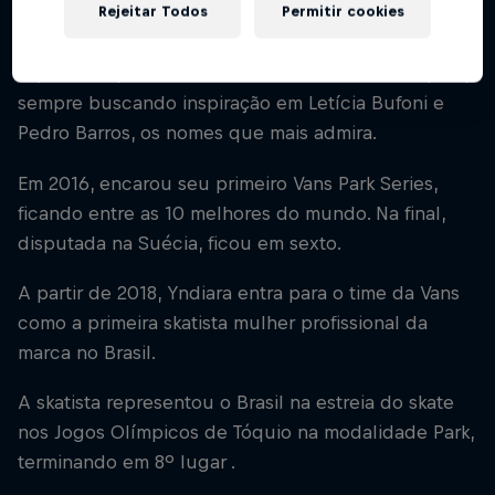
Rejeitar Todos
Permitir cookies
três meses, venceu seu primeiro campeonato.
A partir daí, a ascensão foi meteórica no skate park,
sempre buscando inspiração em Letícia Bufoni e
Pedro Barros, os nomes que mais admira.
Em 2016, encarou seu primeiro Vans Park Series,
ficando entre as 10 melhores do mundo. Na final,
disputada na Suécia, ficou em sexto.
A partir de 2018, Yndiara entra para o time da Vans
como a primeira skatista mulher profissional da
marca no Brasil.
A skatista representou o Brasil na estreia do skate
nos Jogos Olímpicos de Tóquio na modalidade Park,
terminando em 8º lugar .