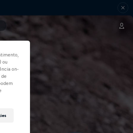
ntimento,
) ou
ência on-
 de
 podem
e
kies