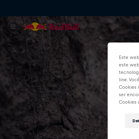
Este web
este webs
tecnologi
line. Vo
Cookies 
ser enco
Cookies 
Def