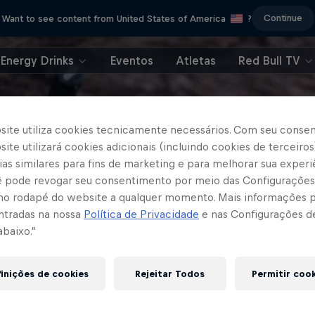
Continue
Want to see content from United States of America
?
Energy Drinks
Eventos
Atletas
Red Bull TV
site utiliza cookies tecnicamente necessários. Com seu conse
ite utilizará cookies adicionais (incluindo cookies de terceiros
as similares para fins de marketing e para melhorar sua experi
cê pode revogar seu consentimento por meio das Configurações
no rodapé do website a qualquer momento. Mais informações
ntradas na nossa
Política de Privacidade
e nas Configurações d
abaixo.”
inições de cookies
Rejeitar Todos
Permitir coo