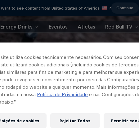
Continue
Want to see content from United States of America
?
Energy Drinks
Eventos
Atletas
Red Bull TV
site utiliza cookies tecnicamente necessários. Com seu conse
ite utilizará cookies adicionais (incluindo cookies de terceiros
as similares para fins de marketing e para melhorar sua experi
cê pode revogar seu consentimento por meio das Configurações
no rodapé do website a qualquer momento. Mais informações
ntradas na nossa
Política de Privacidade
e nas Configurações d
abaixo.”
inições de cookies
Rejeitar Todos
Permitir coo