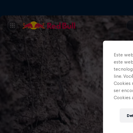
Este web
este webs
tecnologi
line. Vo
Cookies 
ser enco
Cookies 
Def