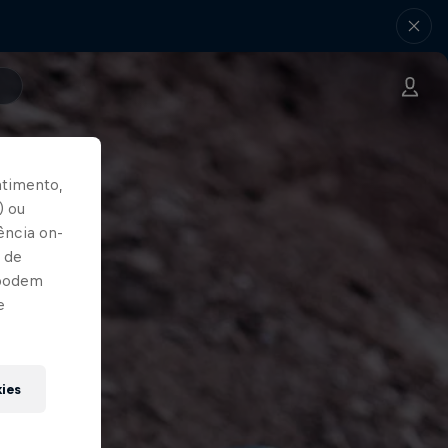
ntimento,
) ou
ência on-
 de
 podem
e
kies