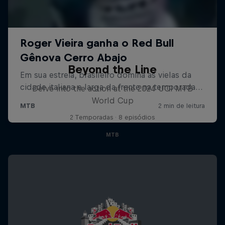
Beyond the Line
Delve into the action at the 2024 UCI MTB
World Cup
2 Temporadas · 8 episódios
MTB