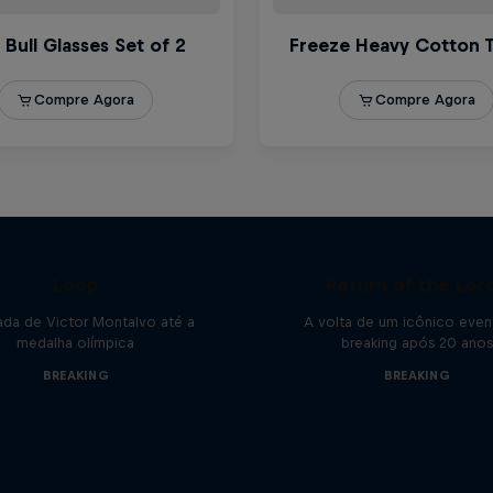
 Montalvo: Breaking the
Loop
Return of the Lor
ada de Victor Montalvo até a
A volta de um icônico eve
medalha olímpica
breaking após 20 anos
BREAKING
BREAKING