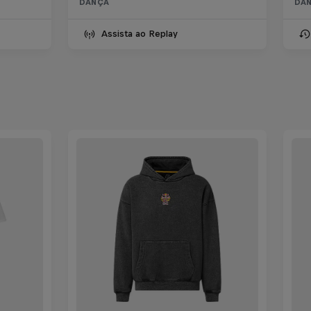
DANÇA
DA
Assista ao Replay