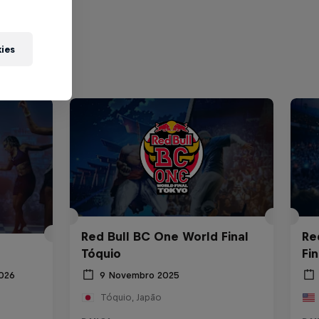
kies
Red Bull BC One World Final
Re
Tóquio
Fi
2026
9 Novembro 2025
Tóquio, Japão