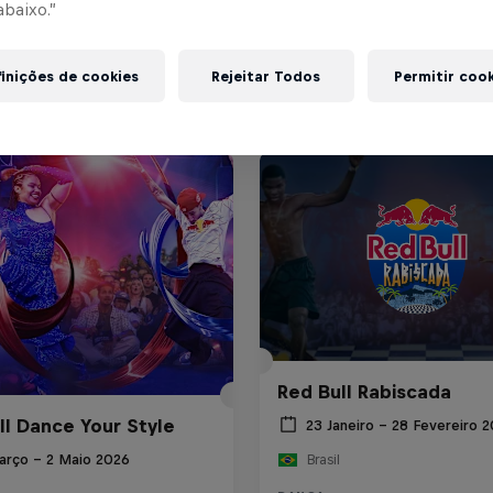
abaixo.”
inições de cookies
Rejeitar Todos
Permitir coo
Red Bull Rabiscada
ll Dance Your Style
23 Janeiro – 28 Fevereiro 
arço – 2 Maio 2026
Brasil