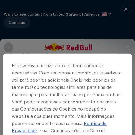
Want to see content from United States of America
?
Continue
Saiba mais informações
Este website utiliza cookies tecnicamente
Campeonato Mundial de Rali
necessários. Com seu consentimento, este website
9 Etapas
utilizará cookies adicionais (incluindo cookies de
terceiros) ou tecnologias similares para fins de
O rali da Finlândia é um clássico absoluto
marketing e para melhorar sua experiência on-line.
no WRC e tem uma das etapas mais
Você pode revogar seu consentimento por meio
das Configurações de Cookies no rodapé do
rápidas do circuito, com saltos
website a qualquer momento. Mais informações
impressionantes e paisagens incríveis.
podem ser encontradas na nossa
Política de
Coragem e determinação são essenciais
Privacidade
e nas Configurações de Cookies