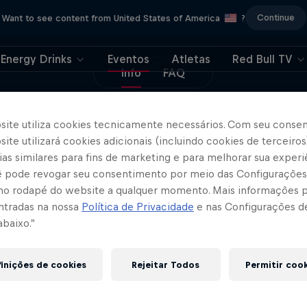
Continue
Want to see content from United States of America
?
Energy Drinks
Eventos
Atletas
Red Bull TV
Info
FAQ
site utiliza cookies tecnicamente necessários. Com seu conse
ite utilizará cookies adicionais (incluindo cookies de terceiros
vez, Newgiza é a cidade foco do torneio P
as similares para fins de marketing e para melhorar sua experi
ubro a 1 de novembro. Assista a todas as 
cê pode revogar seu consentimento por meio das Configurações
 de final.
no rodapé do website a qualquer momento. Mais informações
ntradas na nossa
Política de Privacidade
e nas Configurações d
abaixo.”
 mais informações sobre todos os torneios, inclui
s, pontuações atuais, atualizações dos jogadores e
inições de cookies
Rejeitar Todos
Permitir coo
da Premier Padel.