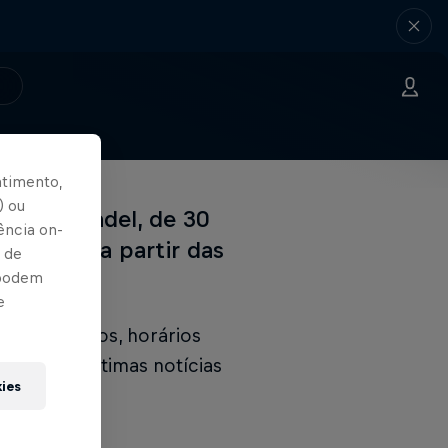
ntimento,
) ou
remier Padel, de 30
ência on-
partidas a partir das
 de
 podem
e
ndo ingressos, horários
 todas as últimas notícias
kies