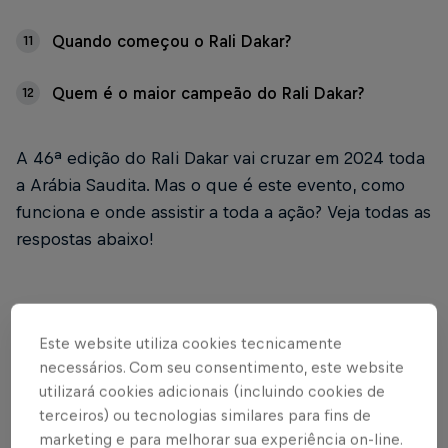
Quando começou o Rali Dakar?
11
Quem é o maior campeão do Rali Dakar?
12
A 46ª edição do Rali Dakar vai cruzar em 2024 toda
a Arábia Saudita. Mas o que é este evento, como
funciona e onde assistir a toda a ação? Veja todas as
respostas abaixo!
Este website utiliza cookies tecnicamente
01
necessários. Com seu consentimento, este website
utilizará cookies adicionais (incluindo cookies de
Quando rola o Rali Dakar
terceiros) ou tecnologias similares para fins de
2024?
marketing e para melhorar sua experiência on-line.