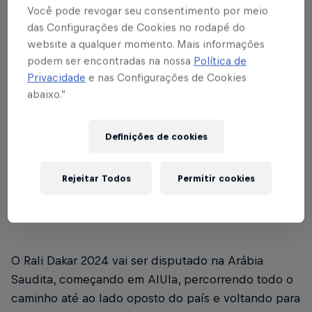
Você pode revogar seu consentimento por meio
das Configurações de Cookies no rodapé do
website a qualquer momento. Mais informações
O Rali Dakar 2024 começa com o prólogo em 5 de
podem ser encontradas na nossa
Política de
janeiro e tem sua última etapa no dia 19 de janeiro.
Privacidade
e nas Configurações de Cookies
abaixo.”
Definições de cookies
02
Rejeitar Todos
Permitir cookies
Onde rola o Rali Dakar
2024?
O Rali Dakar 2024 vai ser disputado na Arábia
Saudita, começando em AlUla, percorrendo todo o
caminho até ao lado oposto do país e voltando para