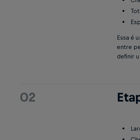
Che
Tot
Esp
Essa é 
entre pe
definir
02
Etap
Lar
Che