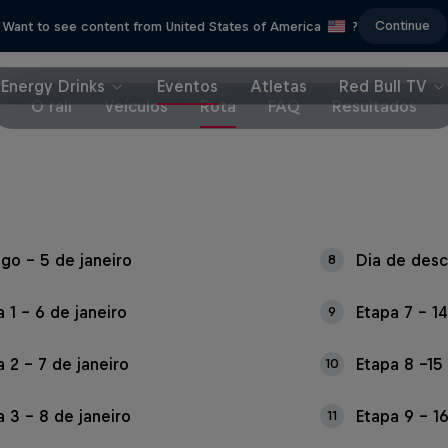
Continue
Want to see content from United States of America
?
Energy Drinks
Eventos
Atletas
Red Bull TV
O rali
Veículos
Rota
FAQ
Resultados
ogo – 5 de janeiro
Dia de desc
8
 1 – 6 de janeiro
Etapa 7 – 14
9
 2 – 7 de janeiro
Etapa 8 –15
10
a 3 – 8 de janeiro
Etapa 9 – 16
11