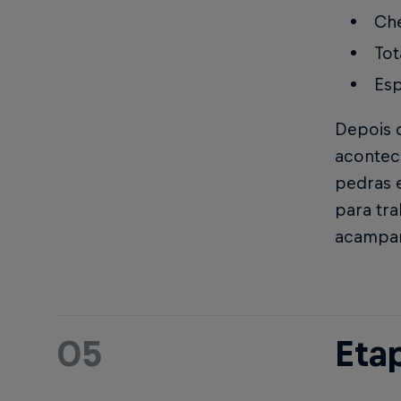
Che
Tot
Esp
Depois d
acontec
pedras e
para tr
acampa
05
Etap