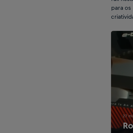
para os 
criativi
27 mi
Ro