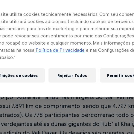
a 4 – 9 de janeiro
Etapa 10 – 1
12
site utiliza cookies tecnicamente necessários. Com seu conse
ite utilizará cookies adicionais (incluindo cookies de terceiros
a 5 – 10 de janeiro
Etapa 11 – 1
13
as similares para fins de marketing e para melhorar sua experi
cê pode revogar seu consentimento por meio das Configurações
 6 – 11 e 12 de janeiro
Etapa 12 – 1
14
no rodapé do website a qualquer momento. Mais informações
ntradas na nossa
Política de Privacidade
e nas Configurações d
abaixo.”
akar desembarca na Arábia Saudita pela quinta ve
nunca percorridos e a primeira etapa de 48 horas. 
inições de cookies
Rejeitar Todos
Permitir coo
enfrentarão.
o por AlUla até Yanbu nas margens do Mar Vermelho
ssui 7.891 km de comprimento, sendo que 4.727 km
rados). Os 778 participantes percorrerão todo o i
 verdejantes até as dunas gigantes do Rub' al Khal
ta edição do Rali Dakar. Os desafios são grandes, 