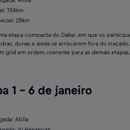
gada: AlUla
al: 158km
ecial: 28km
uma etapa compacta do Dakar, em que os particip
dras, dunas e ainda se arriscarem fora do traçado
 um grid em ordem coerente para as demais etapas
a 1 – 6 de janeiro
gada: AlUla
gada: Al Henakiyah