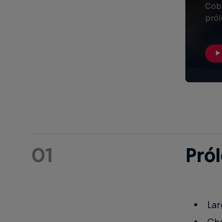
Cobr
pról
01
Pról
Lar