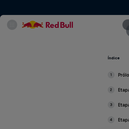
Índice
Pról
1
Etapa
2
Etapa
3
Etap
4