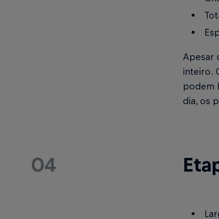
Tot
Esp
Apesar d
inteiro.
podem le
dia, os 
04
Etap
Lar