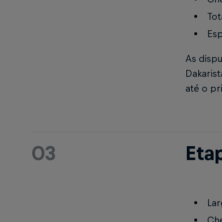
Tot
Esp
As disp
Dakaris
até o p
03
Etap
Lar
Ch