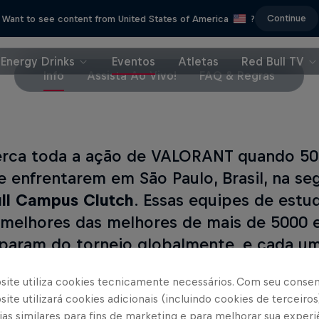
Continue
Want to see content from United States of America
?
Energy Drinks
Eventos
Atletas
Red Bull TV
Info
Assista Ao Vivo!
FAQ & Regras
rca toda a ação de VALORANT quando 50
e enfrentarem em São Paulo, Brasil, na se
ll Campus Clutch
. Essas equipes de estud
 melhores das melhores de mais de 5000 
iparam do torneio globalmente, e cada u
vo o título de campeã do Red Bull Campu
site utiliza cookies tecnicamente necessários. Com seu conse
o prêmio de
€ 20.000
que vai com ele.
ite utilizará cookies adicionais (incluindo cookies de terceiros
as similares para fins de marketing e para melhorar sua experi