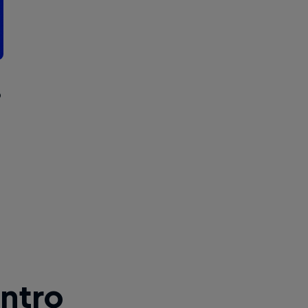
o
ntro