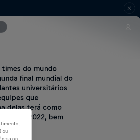
 times do mundo
gunda final mundial do
antes universitários
equipes que
ma delas terá como
s Clutch 2022, bem
ntimento,
) ou
ência on-