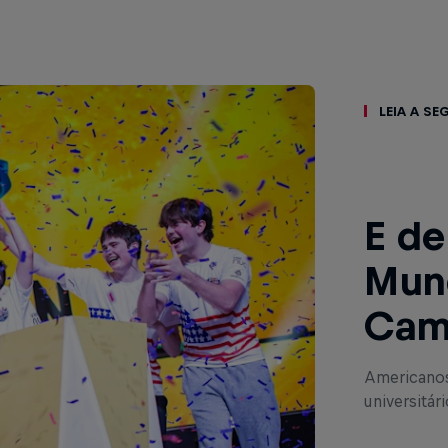
Leia a se
E de
Mund
Cam
Americanos
universitár