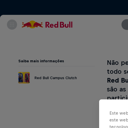
Saiba mais informações
Não pe
todo s
Red Bull Campus Clutch
Red Bu
são as
partic
objeti
Este web
como 
este webs
tecnologi