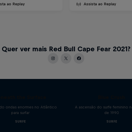
sta ao Replay
Assista ao Replay
Quer ver mais Red Bull Cape Fear 2021?
neath the Surface
Blue Crush
do ondas enormes no Atlântico
A ascensão do surfe feminino 
para surfar
de 1990
SURFE
SURFE