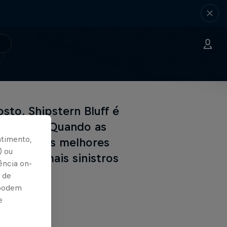
sto. Shipstern Bluff é
 grandes. Quando as
ntimento,
ndo, 23 dos melhores
) ou
os picos mais sinistros
ência on-
Bull TV.
 de
 podem
e