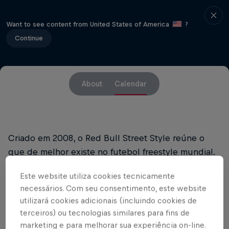
Want to see content from United States of America
?
Continue
About
Calendar
Criado em 2008, o Red Bull Street Style reúne o
que de melhor existe no futebol freestyle mundial.
Ao longo dos anos, uma banca de jurados da elite
Este website utiliza cookies tecnicamente
do futebol de campo ajudou a premiar os melhores
necessários. Com seu consentimento, este website
de cada temporada. Lendas como Roberto Carlos,
utilizará cookies adicionais (incluindo cookies de
Bebeto, Gary Neville, Cannavaro, Davids, Nani e
terceiros) ou tecnologias similares para fins de
Pardo já passaram pelo evento. Em 2020, o júri terá
marketing e para melhorar sua experiência on-line.