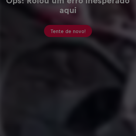
Ops! Rolou um erro inesperado
aqui
Tente de novo!