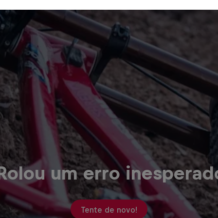
Rolou um erro inesperad
Tente de novo!