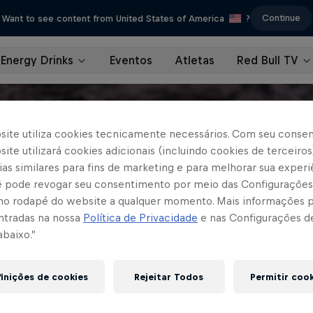
Continue
Want to see content from United States of America
?
Energy Drinks
Eventos
Atletas
Red Bull TV
site utiliza cookies tecnicamente necessários. Com seu conse
ite utilizará cookies adicionais (incluindo cookies de terceiros
as similares para fins de marketing e para melhorar sua experi
cê pode revogar seu consentimento por meio das Configurações
no rodapé do website a qualquer momento. Mais informações
ntradas na nossa
Política de Privacidade
e nas Configurações d
abaixo.”
inições de cookies
Rejeitar Todos
Permitir coo