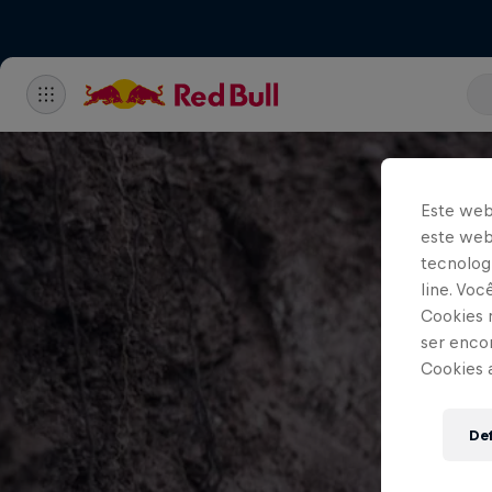
Este web
este webs
tecnologi
line. Vo
Cookies 
ser enco
Cookies 
Def