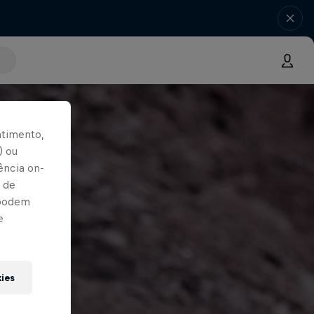
ntimento,
) ou
ência on-
 de
 podem
e
kies