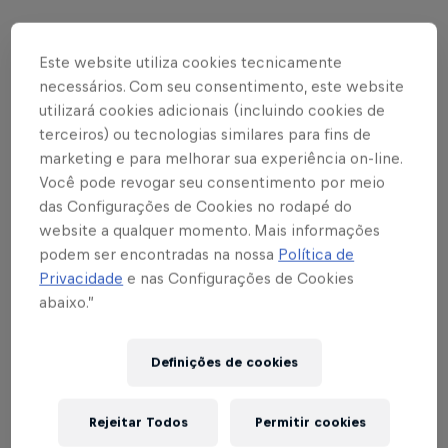
O Coala Festival transmite sua primeira edição
virtual às 14h deste sábado (12), com apoio da
Este website utiliza cookies tecnicamente
Red Bull. Mas já a partir de terça-feira (8), o
necessários. Com seu consentimento, este website
utilizará cookies adicionais (incluindo cookies de
esquenta começa com podcasts e DJ sets gratuitos,
terceiros) ou tecnologias similares para fins de
transmitidos do
Red Bull Music Studios São Paulo
.
marketing e para melhorar sua experiência on-line.
Veja abaixo a programação completa do warm up.
Você pode revogar seu consentimento por meio
das Configurações de Cookies no rodapé do
website a qualquer momento. Mais informações
Relacionado
podem ser encontradas na nossa
Política de
Privacidade
e nas Configurações de Cookies
Baixe o app Red Bull TV e assista a filmes e
abaixo.”
séries
2 min de leitura
Definições de cookies
Rejeitar Todos
Permitir cookies
• [Podcast] Roberta Martinelli
– Quando? Terça-