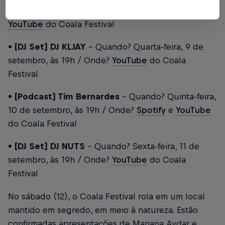
feira, 8 de setembro, às 19h / Onde?
Spotify
e
YouTube
do Coala Festival
• [DJ Set] DJ KLJAY
– Quando? Quarta-feira, 9 de
setembro, às 19h / Onde?
YouTube
do Coala
Festival
• [Podcast] Tim Bernardes
– Quando? Quinta-feira,
10 de setembro, às 19h / Onde?
Spotify
e
YouTube
do Coala Festival
• [DJ Set] DJ NUTS
– Quando? Sexta-feira, 11 de
setembro, às 19h / Onde?
YouTube
do Coala
Festival
No sábado (12), o Coala Festival rola em um local
mantido em segredo, em meio à natureza. Estão
confirmadas apresentações de Mariana Aydar e