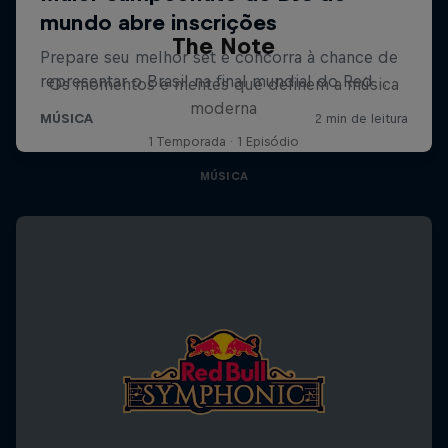
The Note
Os momentos e mentes que definem a música
moderna
1 Temporada · 1 Episódio
MÚSICA