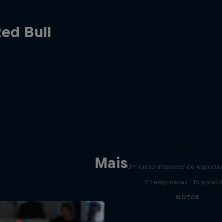
ed Bull
ABC do...
Mais
Um curso intensivo de esportes
2 Temporadas · 15 episód
MOTOX