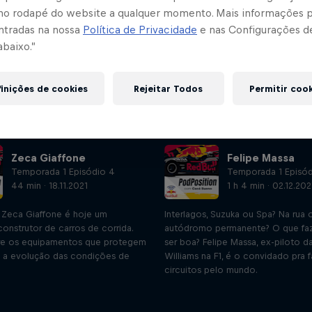
no rodapé do website a qualquer momento. Mais informações
ntradas na nossa
Política de Privacidade
e nas Configurações d
abaixo.”
inições de cookies
Rejeitar Todos
Permitir coo
Zeca Giaffone
Felipe Massa
Temporada 1 Episódio 4
Temporada 1 Episód
44 min · 18.11.2021
1 h 4 min · 02.12.202
 Zeca Giaffone é hoje um
Interlagos, Suzuka ou Spa? Na rua 
onstrutor de carros de corrida.
autódromo permanente? O que faz
bre os equipamentos que protegem
ser boa? Felipe Massa, ex-piloto da
e a evolução das condições de
Williams na F1, é o convidado pra f
circuitos pelo mundo.