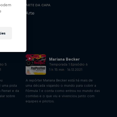
 podem
ARTE DA CAPA
e
Arte
kies
Mariana Becker
io 5
Temporada 1 Episódio 6
1
1 h 15 min · 16.12.2021
ou
A repórter Mariana Becker está há mais de
 uma pista
uma década viajando o mundo para cobrir a
 Ferrari e da
Fórmula 1 e conta como entrou no mundo das
alar sobre
corridas e o que viu e vivenciou junto com
equipes e pilotos.