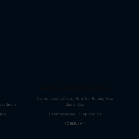
Red Bull Racing Road Trips
Os incríveis rolês da Red Bull Racing fora
 radicais
das pistas
ios
3 Temporadas · 11 episódios
FÓRMULA 1