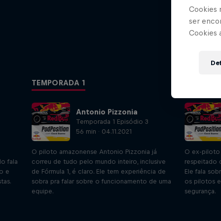
Cookies 
ser enco
Cookies 
Def
TEMPORADA 1
Antonio Pizzonia
Temporada 1 Episódio 3
56 min · 04.11.2021
O piloto amazonense Antonio Pizzonia já
O ex-piloto
o fala
correu de tudo pelo mundo inteiro, inclusive
respeitado c
ão e
de Fórmula 1, é claro. Ele tem experiência de
Ele fala so
tas.
sobra pra falar sobre o funcionamento de uma
os pilotos 
equipe.
segurança.
O Momento da Decisão