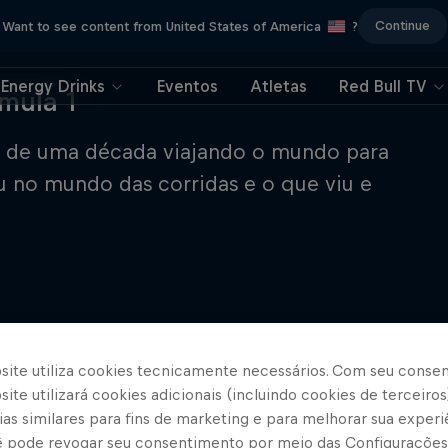
Continue
Want to see content from United States of America
?
Energy Drinks
Eventos
Atletas
Red Bull TV
mula 1
is de uma década viajando o mundo para
u no mundo das corridas e o que viu e
.
site utiliza cookies tecnicamente necessários. Com seu conse
ite utilizará cookies adicionais (incluindo cookies de terceiros
as similares para fins de marketing e para melhorar sua experi
cê pode revogar seu consentimento por meio das Configurações