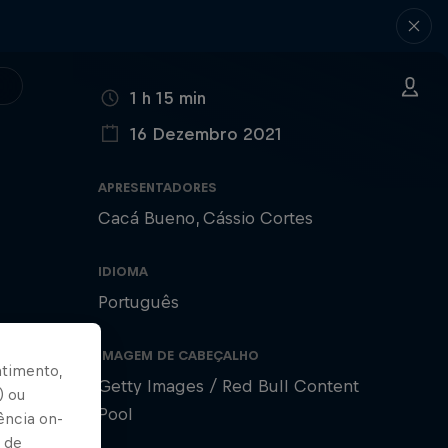
DURAÇÃO
1 h 15 min
16 Dezembro 2021
PUBLICADO EM
APRESENTADORES
Cacá Bueno
Cássio Cortes
IDIOMA
Português
IMAGEM DE CABEÇALHO
ntimento,
Getty Images / Red Bull Content
) ou
Pool
ência on-
 de