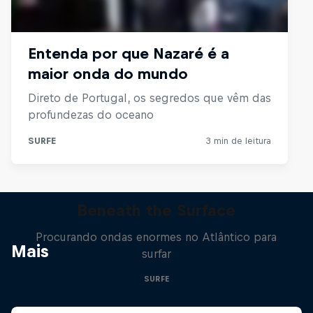
Beneath the Surface
Procurando ondas enormes no Atlântico para
Mais
surfar
SURFE