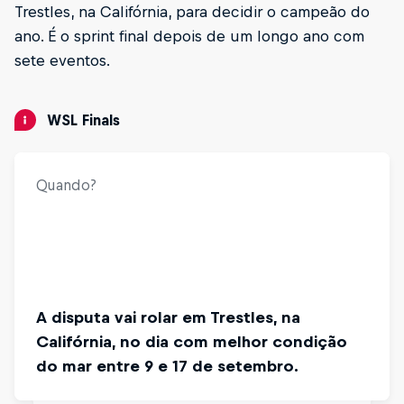
Trestles, na Califórnia, para decidir o campeão do
ano. É o sprint final depois de um longo ano com
sete eventos.
WSL Finals
Quando?
Brasileiros dominam
A disputa vai rolar em Trestles, na
Dos cinco atletas que disputam o título
Califórnia, no dia com melhor condição
masculino, três são brasileiros: Gabriel
do mar entre 9 e 17 de setembro.
Medina, Italo Ferreira e Filipe Toledo