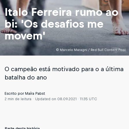
Italo Ferreira rumo ao
bi: 'Os desafios me
movem'
© Marcelo Maragni / Red Bull Content Pool
O campeão está motivado para o a última
batalha do ano
Escrito por Maíra Pabst
2 min de leitura
Updated on
08.09.2021 · 11:35 UTC
Parte desta história