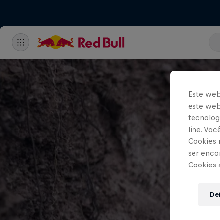
Este web
este webs
tecnologi
line. Vo
Cookies 
ser enco
Cookies 
Def