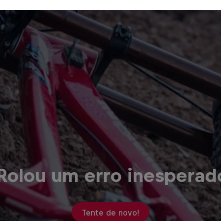
Rolou um erro inesperad
Tente de novo!