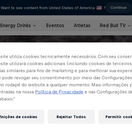
Continue
Want to see content from United States of America
?
Energy Drinks
Eventos
Atletas
Red Bull TV
site utiliza cookies tecnicamente necessários. Com seu conse
ite utilizará cookies adicionais (incluindo cookies de terceiros
as similares para fins de marketing e para melhorar sua experi
cê pode revogar seu consentimento por meio das Configurações
no rodapé do website a qualquer momento. Mais informações
ntradas na nossa
Política de Privacidade
e nas Configurações d
abaixo.”
inições de cookies
Rejeitar Todos
Permitir coo