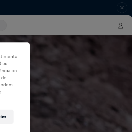
ntimento,
) ou
ência on-
 de
 podem
e
kies