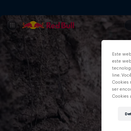
Este web
este webs
tecnologi
line. Vo
Cookies 
ser enco
Cookies 
Def