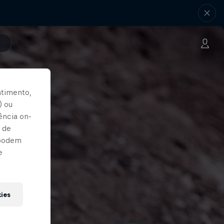
ntimento,
) ou
ência on-
 de
 podem
e
kies