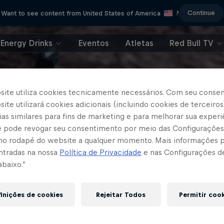
Continue
Want to see content from United States of America
?
Energy Drinks
Eventos
Atletas
Red Bull TV
site utiliza cookies tecnicamente necessários. Com seu conse
ite utilizará cookies adicionais (incluindo cookies de terceiros
as similares para fins de marketing e para melhorar sua experi
cê pode revogar seu consentimento por meio das Configurações
no rodapé do website a qualquer momento. Mais informações
ntradas na nossa
Política de Privacidade
e nas Configurações d
abaixo.”
inições de cookies
Rejeitar Todos
Permitir coo