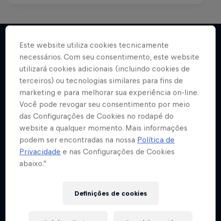
The Note
Este website utiliza cookies tecnicamente
Austrália
Os momentos e mentes que definem a música
necessários. Com seu consentimento, este website
Mais
Rap puro, sem firulas.
moderna
utilizará cookies adicionais (incluindo cookies de
terceiros) ou tecnologias similares para fins de
1 Temporada · 1 Episódio
MÚSICA
marketing e para melhorar sua experiência on-line.
MÚSICA
Você pode revogar seu consentimento por meio
das Configurações de Cookies no rodapé do
website a qualquer momento. Mais informações
podem ser encontradas na nossa
Política de
Privacidade
e nas Configurações de Cookies
abaixo.”
Definições de cookies