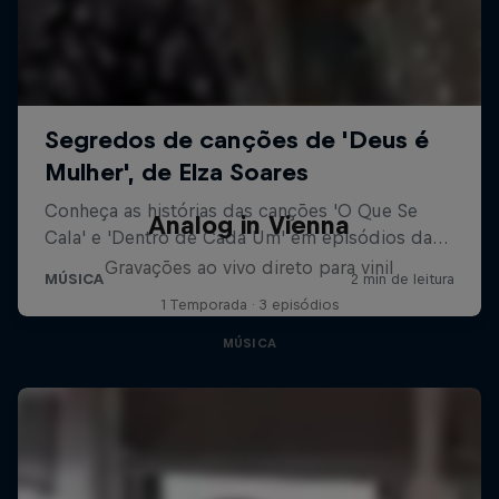
Analog in Vienna
Gravações ao vivo direto para vinil
1 Temporada · 3 episódios
MÚSICA