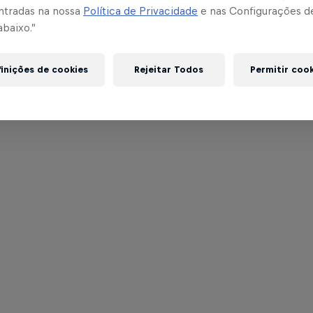
ntradas na nossa
Política de Privacidade
e nas Configurações d
abaixo.”
inições de cookies
Rejeitar Todos
Permitir coo