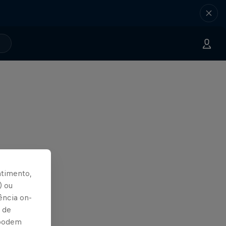
ntimento,
) ou
ência on-
 de
 podem