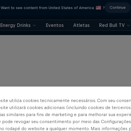
Continue
Want to see content from United States of America
?
Energy Drinks
Eventos
Atletas
Red Bull TV
site utiliza cookies tecnicamente necessários. Com seu conse
ite utilizará cookies adicionais (incluindo cookies de terceiros
as similares para fins de marketing e para melhorar sua experi
cê pode revogar seu consentimento por meio das Configurações
no rodapé do website a qualquer momento. Mais informações