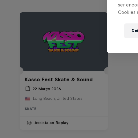
ser enco
Cookies 
Def
Kasso Fest Skate & Sound
22 Março 2026
Long Beach, United States
SKATE
Assista ao Replay