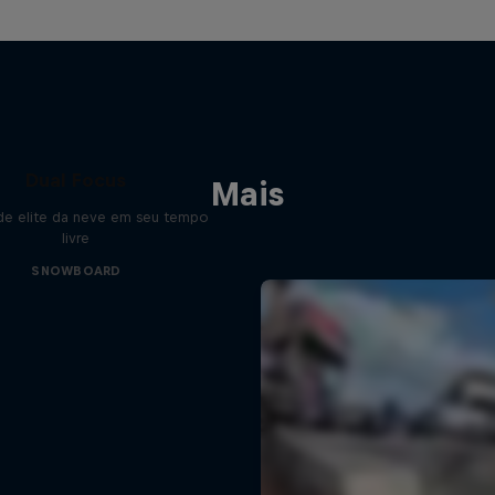
Dual Focus
Mais
 de elite da neve em seu tempo
livre
SNOWBOARD