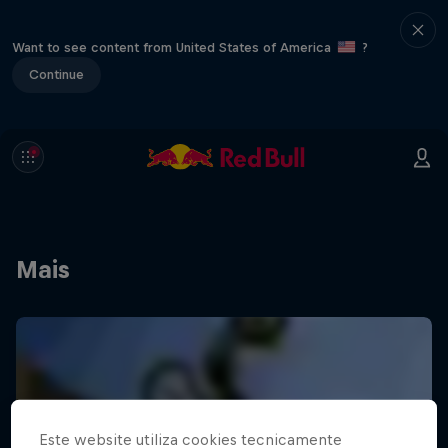
Want to see content from United States of America
?
Continue
Mais
Este website utiliza cookies tecnicamente