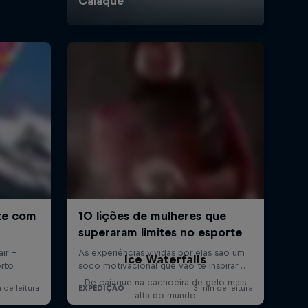
Ice Waterfalls
De caiaque na cachoeira de gelo mais
alta do mundo