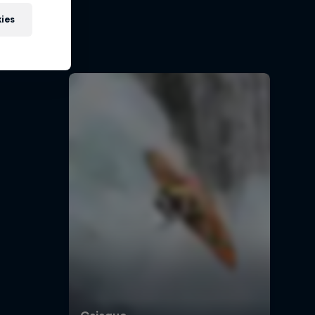
es, uma
kies
os