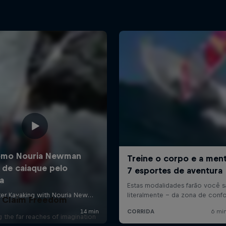
Claim Freedom
g the far reaches of imagination