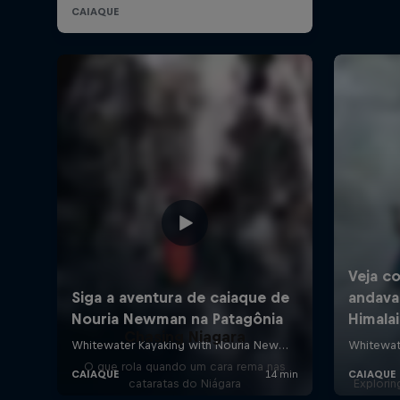
Chasing Niagara
O que rola quando um cara rema nas
cataratas do Niágara
Explorin