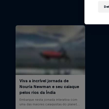
Def
Em
1