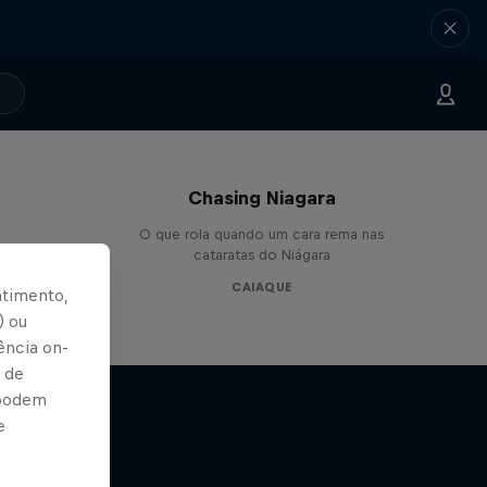
Chasing Niagara
O que rola quando um cara rema nas
agination
cataratas do Niágara
CAIAQUE
ntimento,
) ou
ência on-
 de
 podem
e
ides