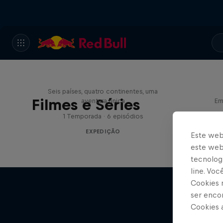
Whit
Rob Warner’s Wild Rides
Seis países, quatro continentes, uma
Filmes e Séries
aventura única
Em
1 Temporada · 6 episódios
1
EXPEDIÇÃO
Este web
este webs
tecnologi
line. Vo
Cookies 
ser enco
Cookies 
Whit