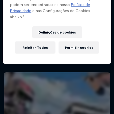
podem ser encontradas na nossa
Política de
Privacidade
e nas Configurações de Cookies
abaixo.”
Kasso Fest Skate & Sound
22 Março 2026
Definições de cookies
Long Beach, United States
SKATE
Rejeitar Todos
Permitir cookies
Assista ao Replay