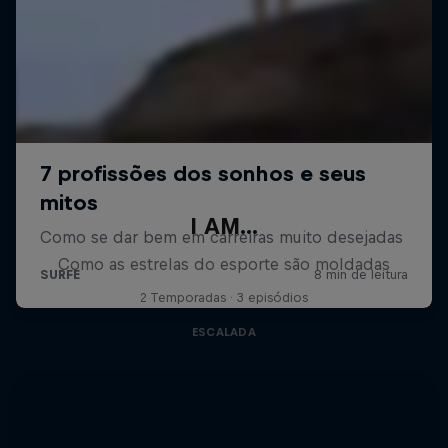
I AM...
Como as estrelas do esporte são moldadas
2 Temporadas · 3 episódios
ESCALADA