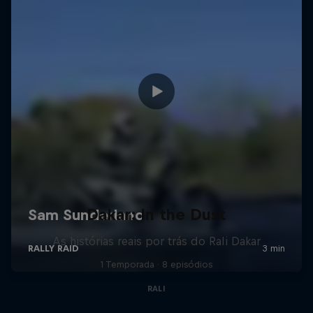
Dakar: In the Dust
As histórias reais por trás do Rali Dakar
1 Temporada · 8 episódios
RALI