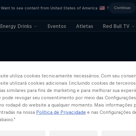
Continue
Want to see content from United States of America
?
Energy Drinks
Eventos
Atletas
Red Bull TV
site utiliza cookies tecnicamente necessários. Com seu conse
Mais
ite utilizará cookies adicionais (incluindo cookies de terceiros
as similares para fins de marketing e para melhorar sua experi
cê pode revogar seu consentimento por meio das Configurações
no rodapé do website a qualquer momento. Mais informações
ntradas na nossa
Política de Privacidade
e nas Configurações d
abaixo.”