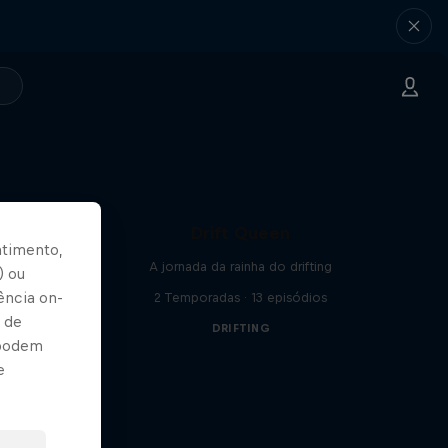
Drift Queen
ntimento,
A jornada da rainha do drifting
) ou
ência on-
2 Temporadas · 13 episódios
 de
DRIFTING
 podem
e