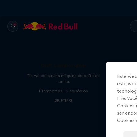
Drift Lamborghini
Ele vai construir a máquina de drift dos
Este web
sonhos
este webs
tecnologi
1 Temporada · 5 episódios
line. Vo
DRIFTING
Cookies 
ser enco
Cookies 