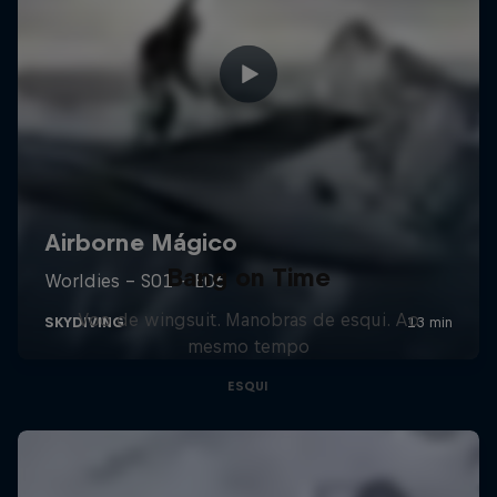
Bang on Time
Voo de wingsuit. Manobras de esqui. Ao
mesmo tempo
ESQUI