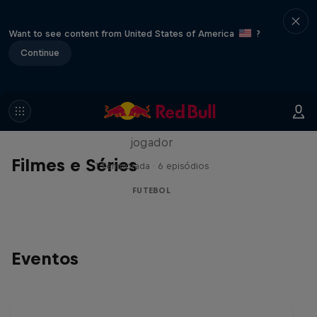
Want to see content from United States of America
?
Continue
Neymar Jr.
Acesso total e irrestrito à casa e à vida do
jogador
Filmes e Séries
1 Temporada · 6 episódios
FUTEBOL
Eventos