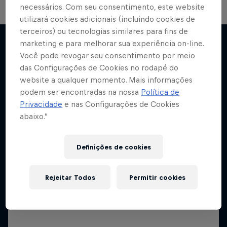
necessários. Com seu consentimento, este website
utilizará cookies adicionais (incluindo cookies de
terceiros) ou tecnologias similares para fins de
marketing e para melhorar sua experiência on-line.
Jeder.Mann
Você pode revogar seu consentimento por meio
Mais
das Configurações de Cookies no rodapé do
A primeira Champions do Red Bull Salzburg (e
website a qualquer momento. Mais informações
do Haaland)
podem ser encontradas na nossa
Política de
Privacidade
e nas Configurações de Cookies
abaixo.”
Definições de cookies
Rejeitar Todos
Permitir cookies