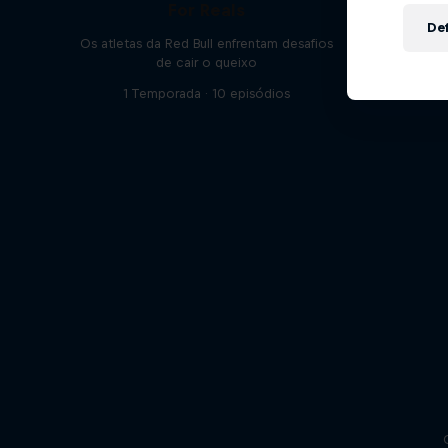
For Reals
P
Def
Os atletas da Red Bull enfrentam desafios
Desafian
de cair o queixo
1 Temporada · 10 episódios
1