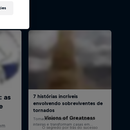
kies
Visions of Greatness
O segredo por trás do sucesso