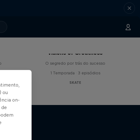
Visions of Greatness
o
O segredo por trás do sucesso
ios
1 Temporada · 3 episódios
SKATE
ntimento,
) ou
ência on-
 de
 podem
e