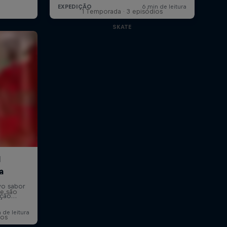
1 Temporada · 3 episódios
SKATE
te são
ios