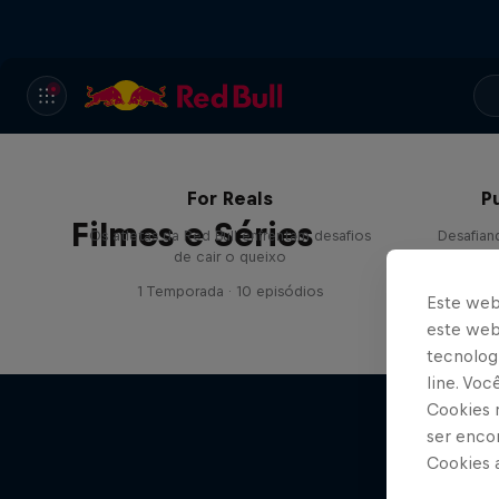
For Reals
P
Filmes e Séries
Os atletas da Red Bull enfrentam desafios
Desafian
de cair o queixo
1 Temporada · 10 episódios
1
Este web
este webs
tecnologi
line. Vo
Cookies 
ser enco
Cookies 