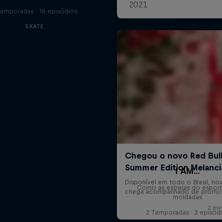
Temporadas · 18 episódios
SKATE
I AM...
Como as estrelas do espor
moldadas
2 Temporadas · 3 episód