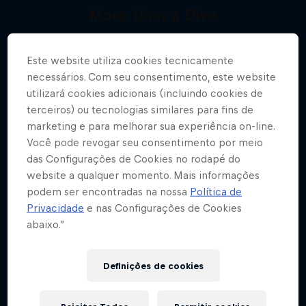
More than a Dive
Mergulhe nos bastidores do Red Bull Cliff
Diving
Este website utiliza cookies tecnicamente
Mais
necessários. Com seu consentimento, este website
1 Temporada · 1 Episódio
utilizará cookies adicionais (incluindo cookies de
CLIFF DIVING
terceiros) ou tecnologias similares para fins de
marketing e para melhorar sua experiência on-line.
Você pode revogar seu consentimento por meio
das Configurações de Cookies no rodapé do
website a qualquer momento. Mais informações
podem ser encontradas na nossa
Política de
Privacidade
e nas Configurações de Cookies
abaixo.”
Definições de cookies