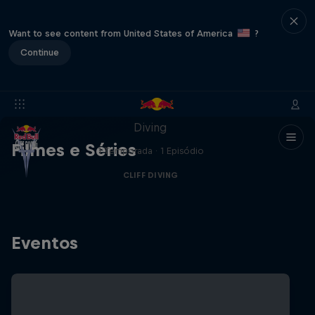
Want to see content from United States of America
?
Continue
More than a Dive
Mergulhe nos bastidores do Red Bull Cliff
Diving
Filmes e Séries
1 Temporada · 1 Episódio
CLIFF DIVING
Eventos