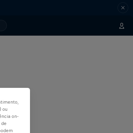
ntimento,
) ou
ência on-
 de
 podem