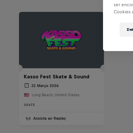
ser enco
Cookies 
Def
Kasso Fest Skate & Sound
22 Março 2026
Long Beach, United States
SKATE
Assista ao Replay