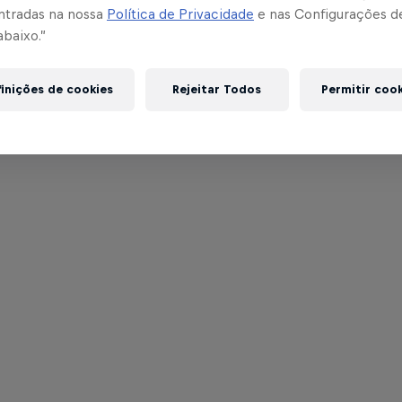
ntradas na nossa
Política de Privacidade
e nas Configurações d
abaixo.”
inições de cookies
Rejeitar Todos
Permitir coo