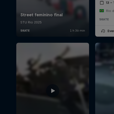
13 –
Rio d
SKATE
Eve