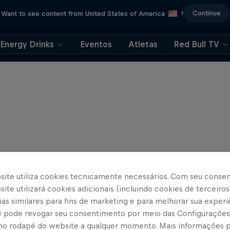
Continue
Want to see content from United States of America
?
Energy Drinks
Eventos
Atletas
Red Bull TV
site utiliza cookies tecnicamente necessários. Com seu conse
ite utilizará cookies adicionais (incluindo cookies de terceiros
as similares para fins de marketing e para melhorar sua experi
cê pode revogar seu consentimento por meio das Configurações
no rodapé do website a qualquer momento. Mais informações