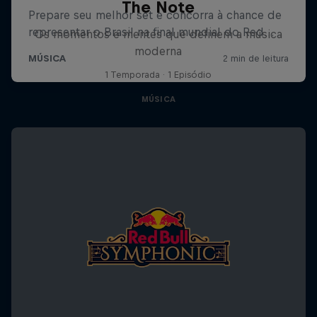
The Note
Os momentos e mentes que definem a música
moderna
1 Temporada · 1 Episódio
MÚSICA