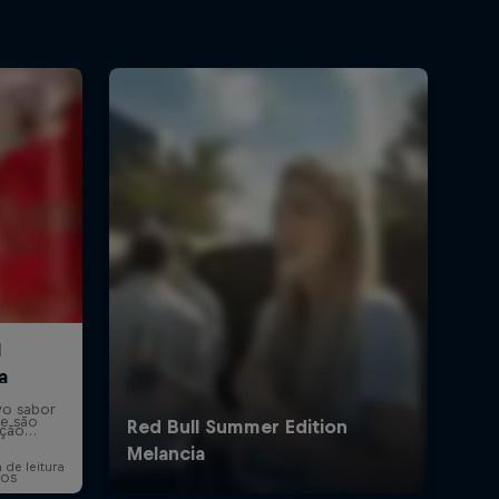
te são
ios