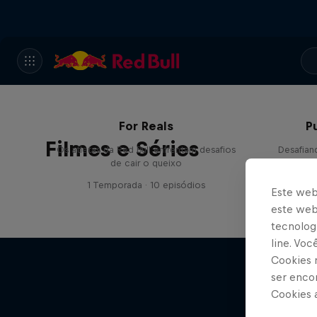
For Reals
P
Filmes e Séries
Os atletas da Red Bull enfrentam desafios
Desafian
de cair o queixo
1 Temporada · 10 episódios
1
Este web
este webs
tecnologi
line. Vo
Cookies 
ser enco
Cookies 