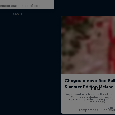
Temporadas · 18 episódios
SKATE
I AM...
Como as estrelas do espor
moldadas
2 Temporadas · 3 episód