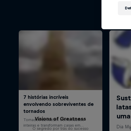
Def
Visions of Greatness
O segredo por trás do sucesso