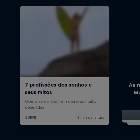
As 
Mu