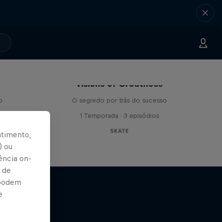
Visions of Greatness
o
O segredo por trás do sucesso
ios
1 Temporada · 3 episódios
SKATE
ntimento,
) ou
ência on-
 de
 podem
e