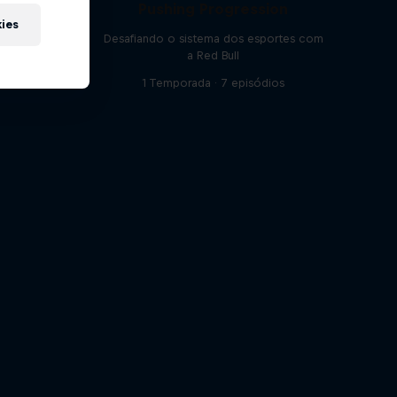
Pushing Progression
kies
m desafios
Desafiando o sistema dos esportes com
a Red Bull
ios
1 Temporada · 7 episódios