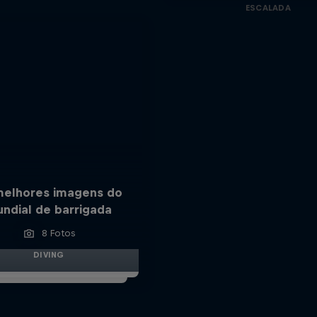
ESCALADA
melhores imagens do
ndial de barrigada
8 Fotos
DIVING