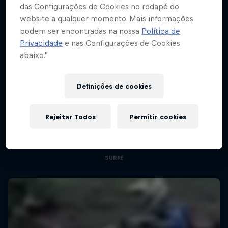
das Configurações de Cookies no rodapé do
website a qualquer momento. Mais informações
podem ser encontradas na nossa
Política de
Privacidade
e nas Configurações de Cookies
abaixo.”
ABC do...
Definições de cookies
Red Bull Signature Series
Um curso intensivo de esportes radicais
Rejeitar Todos
Permitir cookies
Oito temporadas dos melhores eventos de ação
2 Temporadas · 15 episódios
8 Temporadas · 62 episódios
MOTOX
SURFE