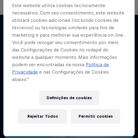
Este website utiliza cookies tecnicamente
necessários. Com seu consentimento, este website
utilizará cookies adicionais (incluindo cookies de
Beneath the Surface
terceiros) ou tecnologias similares para fins de
Procurando ondas enormes no Atlântico para
marketing e para melhorar sua experiência on-line.
Mais
surfar
Você pode revogar seu consentimento por meio
das Configurações de Cookies no rodapé do
SURFE
website a qualquer momento. Mais informações
podem ser encontradas na nossa
Política de
Privacidade
e nas Configurações de Cookies
abaixo.”
Definições de cookies
Rejeitar Todos
Permitir cookies