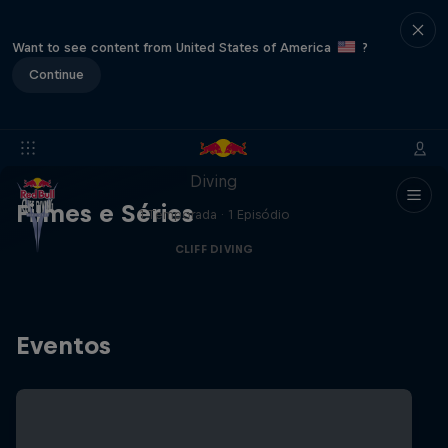
Want to see content from United States of America
?
Continue
More than a Dive
Mergulhe nos bastidores do Red Bull Cliff
Diving
Filmes e Séries
1 Temporada · 1 Episódio
CLIFF DIVING
Eventos