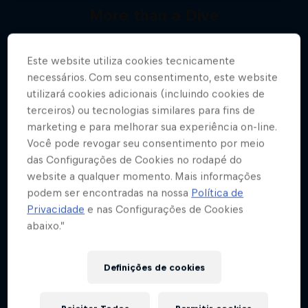
More than a Dive
Mergulhe nos bastidores do Red Bull Cliff
Diving
Este website utiliza cookies tecnicamente
Mais
necessários. Com seu consentimento, este website
1 Temporada · 1 Episódio
utilizará cookies adicionais (incluindo cookies de
CLIFF DIVING
terceiros) ou tecnologias similares para fins de
marketing e para melhorar sua experiência on-line.
Você pode revogar seu consentimento por meio
das Configurações de Cookies no rodapé do
website a qualquer momento. Mais informações
podem ser encontradas na nossa
Política de
Privacidade
e nas Configurações de Cookies
abaixo.”
Definições de cookies