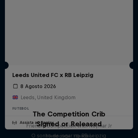
Leeds United FC x RB Leipzig
8 Agosto 2026
Leeds, United Kingdom
FUTEBOL
The Competition Crib
Signed or Released
Assista ao Replay
Friendly Competition with Neymar Jr
O sonho de jogar no RB Leipzig
1 Temporada · 1 Episódio