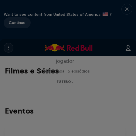
Want to see content from United States of America
?
Continue
Neymar Jr.
Acesso total e irrestrito à casa e à vida do
jogador
Filmes e Séries
1 Temporada · 6 episódios
FUTEBOL
Eventos