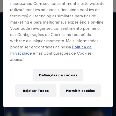
necessários. Com seu consentimento, este website
utilizará cookies adicionais (incluindo cookies de
terceiros) ou tecnologias similares para fins de
marketing e para melhorar sua experiência on-line.
Jeder.Mann
Você pode revogar seu consentimento por meio
Mais
das Configurações de Cookies no rodapé do
A primeira Champions do Red Bull Salzburg (e
website a qualquer momento. Mais informações
do Haaland)
podem ser encontradas na nossa
Política de
Privacidade
e nas Configurações de Cookies
abaixo.”
Definições de cookies
Rejeitar Todos
Permitir cookies