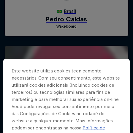
Este website utiliza cookies tecnicamente
necessários. Com seu consentimento, este website
utilizará cookies adicionais (incluindo cookies de
terceiros) ou tecnologias similares para fins de
marketing e para melhorar sua experiência on-line.
Você pode revogar seu consentimento por meio
das Configurações de Cookies no rodapé do
website a qualquer momento. Mais informações
podem ser encontradas na nossa
Política de