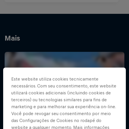
Mais
Este website utiliza cookies tecnicamente
necessários. Com seu consentimento, este website
utilizará cookies adicionais (incluindo cookies de
terceiros) ou tecnologias similares para fins de
marketing e para melhorar sua experiência on-line.
Você pode revogar seu consentimento por meio
das Configurações de Cookies no rodapé do
website a qualquer momento. Mais informações