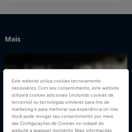
Mais
Este website utiliza cookies tecnicamente
necessários. Com seu consentimento, este website
utilizará cookies adicionais (incluindo cookies de
terceiros) ou tecnologias similares para fins de
marketing e para melhorar sua experiência on-line.
Você pode revogar seu consentimento por meio
das Configurações de Cookies no rodapé do
website a qualquer momento. Mais informações