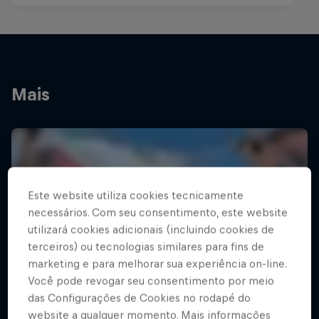
Mais
Este website utiliza cookies tecnicamente
necessários. Com seu consentimento, este website
utilizará cookies adicionais (incluindo cookies de
terceiros) ou tecnologias similares para fins de
marketing e para melhorar sua experiência on-line.
Você pode revogar seu consentimento por meio
das Configurações de Cookies no rodapé do
website a qualquer momento. Mais informações