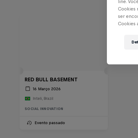
line. Vo
Cookies 
ser enco
Cookies 
Def
RED BULL BASEMENT
16 Março 2026
Inteli, Brazil
SOCIAL INNOVATION
Evento passado