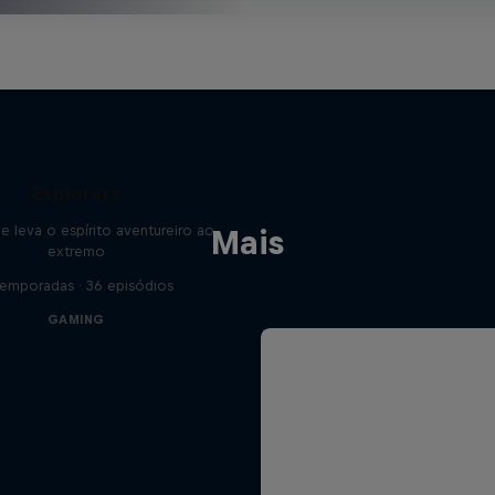
Explorers
e leva o espírito aventureiro ao
Mais
extremo
Temporadas · 36 episódios
GAMING