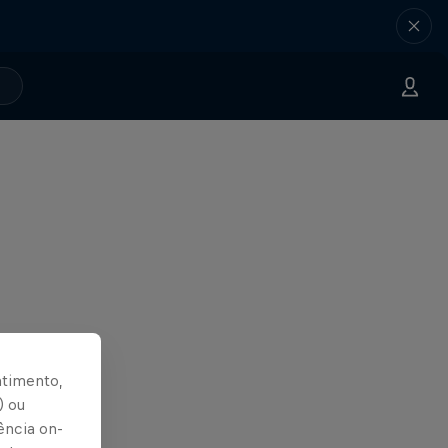
ntimento,
) ou
ência on-