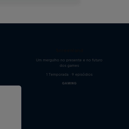
Screenland
Um mergulho no presente e no futuro
dos games
1 Temporada · 9 episódios
GAMING