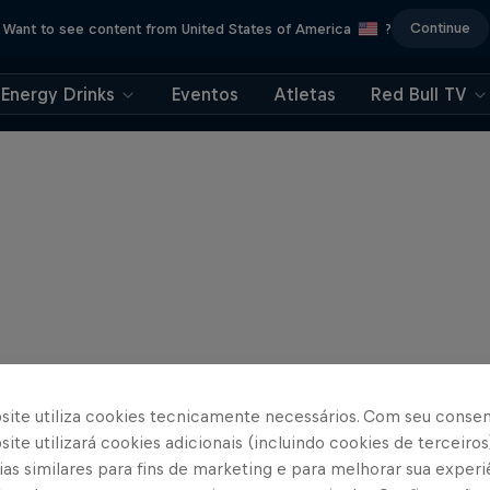
Continue
Want to see content from United States of America
?
Energy Drinks
Eventos
Atletas
Red Bull TV
site utiliza cookies tecnicamente necessários. Com seu conse
ite utilizará cookies adicionais (incluindo cookies de terceiros
as similares para fins de marketing e para melhorar sua experi