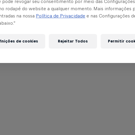
cê pode revogar seu consentimento por meio das Configurações
no rodapé do website a qualquer momento. Mais informações
ntradas na nossa
Política de Privacidade
e nas Configurações d
abaixo.”
inições de cookies
Rejeitar Todos
Permitir coo