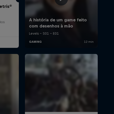
etris®
dos