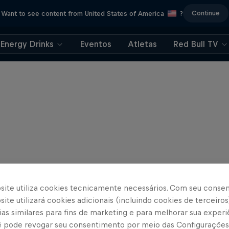
Continue
Want to see content from United States of America
?
Energy Drinks
Eventos
Atletas
Red Bull TV
site utiliza cookies tecnicamente necessários. Com seu conse
ite utilizará cookies adicionais (incluindo cookies de terceiros
as similares para fins de marketing e para melhorar sua experi
cê pode revogar seu consentimento por meio das Configurações