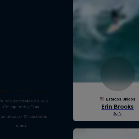
Inside Pro Surfing
tre nos bastidores do WSL
Championship Tour
Temporada · 12 episódios
SURFE