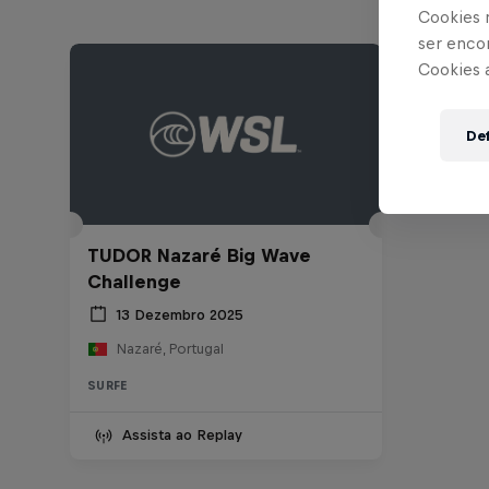
Cookies 
ser enco
Cookies 
Def
TUDOR Nazaré Big Wave
Challenge
13 Dezembro 2025
Nazaré, Portugal
SURFE
Assista ao Replay