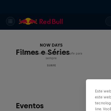
NOW DAYS
Filmes e Séries
Mulheres pioneiras mudando o surfe para
sempre
SURFE
Este web
este webs
tecnologi
Eventos
line. Vo