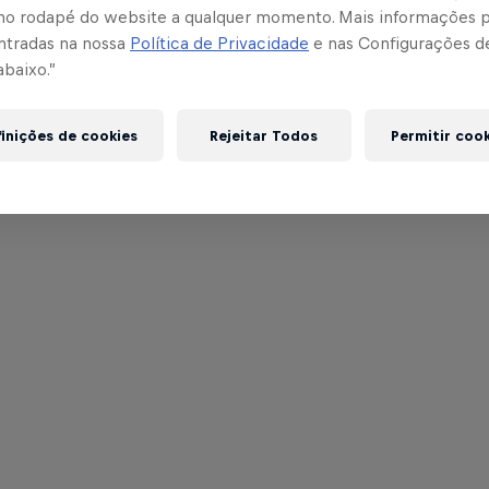
no rodapé do website a qualquer momento. Mais informações
ntradas na nossa
Política de Privacidade
e nas Configurações d
abaixo.”
inições de cookies
Rejeitar Todos
Permitir coo