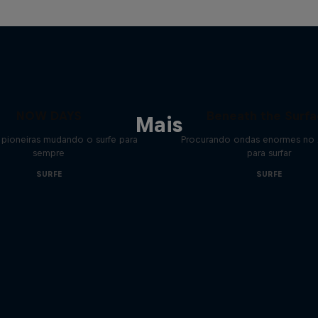
NOW DAYS
Beneath the Surf
Mais
 pioneiras mudando o surfe para
Procurando ondas enormes no 
sempre
para surfar
SURFE
SURFE