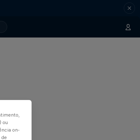
ntimento,
) ou
ência on-
 de