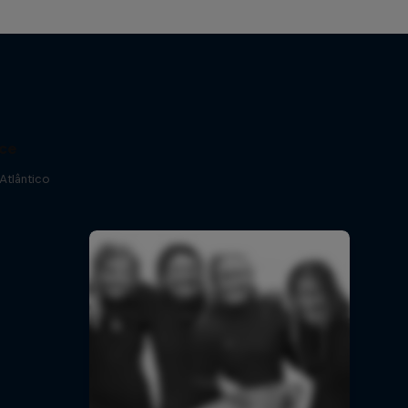
ace
Atlântico