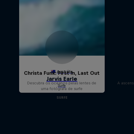
Christa Funk: First In, Last Out
Descubra os oceanos pelas lentes de
A ascens
uma fotógrafa de surfe
SURFE