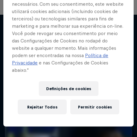
necessários. Com seu consentimento, este website
Neymar Jr.
utilizará cookies adicionais (incluindo cookies de
terceiros) ou tecnologias similares para fins de
Acesso total e irrestrito à casa e à vida do
marketing e para melhorar sua experiência on-line.
jogador
Você pode revogar seu consentimento por meio
Mais
das Configurações de Cookies no rodapé do
1 Temporada · 6 episódios
website a qualquer momento. Mais informações
FUTEBOL
podem ser encontradas na nossa
Política de
Privacidade
e nas Configurações de Cookies
abaixo.”
Definições de cookies
Rejeitar Todos
Permitir cookies