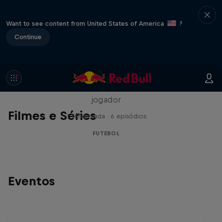
Want to see content from United States of America
?
Continue
Neymar Jr.
Acesso total e irrestrito à casa e à vida do
jogador
Filmes e Séries
1 Temporada · 6 episódios
FUTEBOL
Eventos