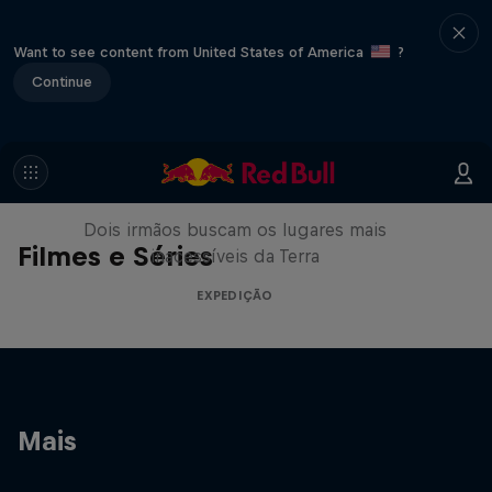
Want to see content from United States of America
?
Continue
The Turner Twins
Dois irmãos buscam os lugares mais
Filmes e Séries
inacessíveis da Terra
EXPEDIÇÃO
Mais