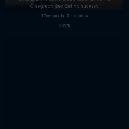
O segredo por trás do sucesso
Red Bull
1 Temporada · 7 episódios
1 Temporada · 3 episódios
SKATE