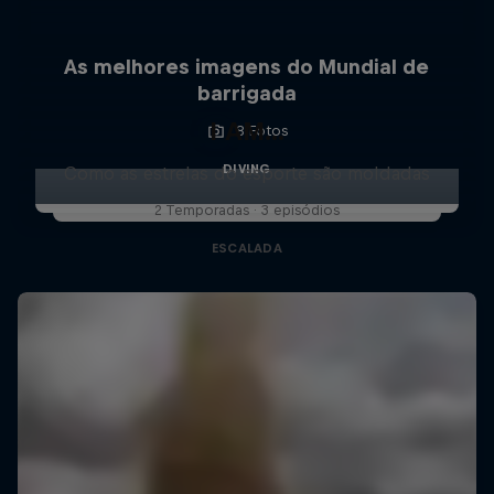
As melhores imagens do Mundial de
barrigada
I AM...
8 Fotos
DIVING
Como as estrelas do esporte são moldadas
2 Temporadas · 3 episódios
ESCALADA