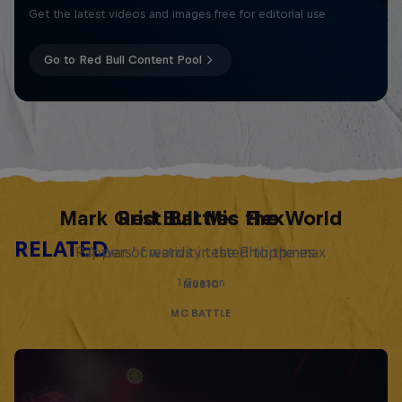
Get the latest videos and images free for editorial use
Go to Red Bull Content Pool
Mark Grist Battles the World
Red Bull Mic Flex
RELATED
Rappers' creativity tested to the max
A war of words in the Philippines
1 Season
MUSIC
MC BATTLE