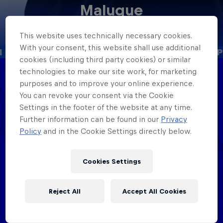
Maluque
United States
·
MC Battle
This website uses technically necessary cookies.
With your consent, this website shall use additional
cookies (including third party cookies) or similar
technologies to make our site work, for marketing
purposes and to improve your online experience.
Date of birth
January 29, 1999
You can revoke your consent via the Cookie
Settings in the footer of the website at any time.
Birthplace
Further information can be found in our
Privacy
Venezuela
Policy
and in the Cookie Settings directly below.
Age
27
Cookies Settings
Nationality
United States
Reject All
Accept All Cookies
Career start
2020